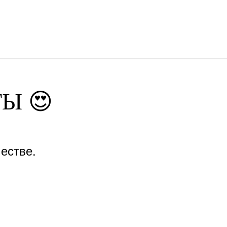
Ы 😍
естве.