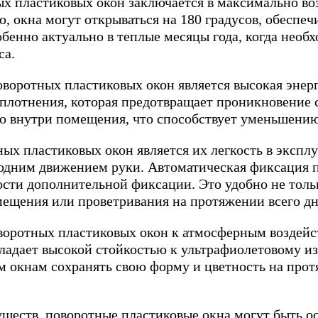
х пластиковых окон заключается в максимально в
, окна могут открываться на 180 градусов, обеспе
обенно актуально в теплые месяцы года, когда необ
са.
оротных пластиковых окон является высокая энер
лотнения, которая предотвращает проникновение ск
ло внутри помещения, что способствует уменьшению
ых пластиковых окон является их легкость в экспл
 одним движением руки. Автоматическая фиксация п
сти дополнительной фиксации. Это удобно не толь
омещения или проветривания на протяжении всего дн
оворотных пластиковых окон к атмосферным воздейс
ладает высокой стойкостью к ультрафиолетовому из
 окнам сохранять свою форму и цветность на прот
ществ, поворотные пластиковые окна могут быть 