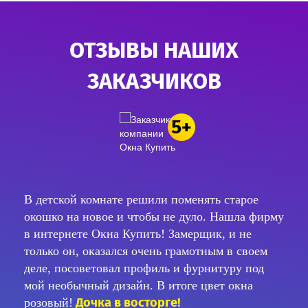
ОТЗЫВЫ НАШИХ
ЗАКАЗЧИКОВ
5+
По совету моих лучших друзей обратился в
компанию Окна купить. Я очень
требовательный в любых мелочах, но на
все прошло на пять с плюсом
удивление
начиная от замера и заканчивая
установкой моего балконного блока.
Так
еще и друзьям помог заработать на моем заказе,